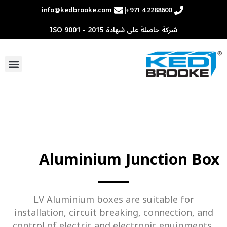
info@kedbrooke.com
+971 4 2288600
شركة حاصلة على شهادة ISO 9001 - 2015
تواصل مع
Aluminium Junction Box
LV Aluminium boxes are suitable for
installation, circuit breaking, connection, and
control of electric and electronic equipments,