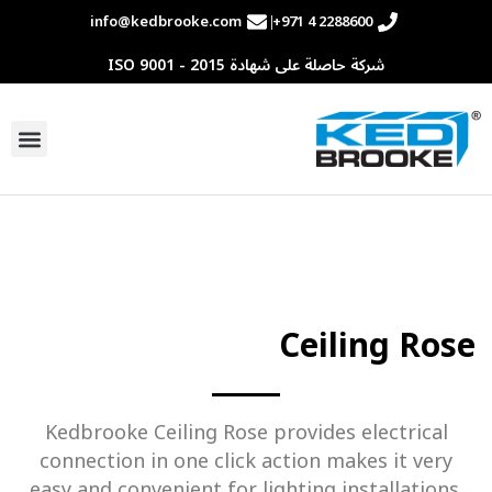
info@kedbrooke.com
+971 4 2288600
شركة حاصلة على شهادة ISO 9001 - 2015
تواصل مع
Ceiling Rose
Kedbrooke Ceiling Rose provides electrical
connection in one click action makes it very
easy and convenient for lighting installations.