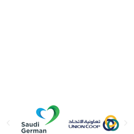
View
L